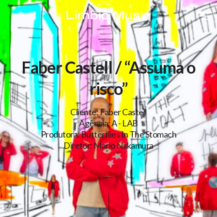
Faber Castell / “Assuma o
risco”
Cliente: Faber Castell
Agência: A - LAB
Produtora: Butterflies In The Stomach
Diretor: Mario Nakamura