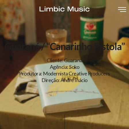
Guaraná / “Canarinho Pistola”
Cliente: Guaraná
Agência: Soko
Produtora: Modernista Creative Producers
Direção: André Inácio