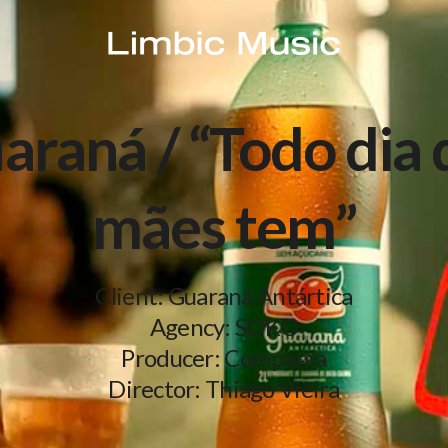
araná / “Todo dia 
mães tem”
Client: Guaraná Antártica
Agency: SOKO
Producer: Compania
Director: Thiago Vieira